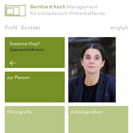
Bernhard Koch
Management
für schöpferisch Filmschaffende
Profil
Kontakt
english
Susanne Hopf
Szenenbildnerin
zur Person
Filmografie
Arbeitsproben