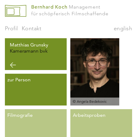
Bernhard Koch
Management
für schöpferisch Filmschaffende
Profil
Kontakt
english
Matthias Grunsky
Kameramann bvk
zur Person
© Angela Bedekovic
Filmografie
Arbeitsproben