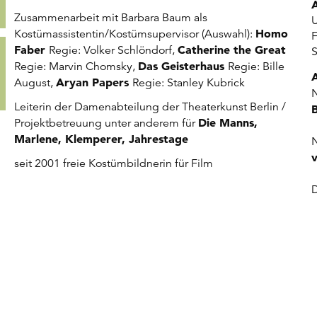
Zusammenarbeit mit Barbara Baum als
U
Homo
Kostümassistentin/Kostümsupervisor (Auswahl):
F
Faber
Catherine the Great
Regie: Volker Schlöndorf,
Das Geisterhaus
Regie: Marvin Chomsky,
Regie: Bille
Aryan Papers
August,
Regie: Stanley Kubrick
N
Leiterin der Damenabteilung der Theaterkunst Berlin /
Die Manns,
Projektbetreuung unter anderem für
Marlene, Klemperer, Jahrestage
N
seit 2001 freie Kostümbildnerin für Film
D